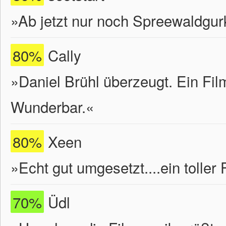
»Ab jetzt nur noch Spreewaldgurke
80%
Cally
»Daniel Brühl überzeugt. Ein Film
Wunderbar.«
80%
Xeen
»Echt gut umgesetzt....ein toller 
70%
Üdl