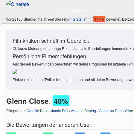
Filme
Login
Anmeldung
Vor 23136 Stunden hat Kreml den Film
Interstellar
mit
110%
bewertet. Derzeit
Filmkritiken schnell im Überblick
.
Ob kurze Meinung oder lange Rezension, alle Beurteilungen immer direkt a
Persönliche Filmempfehlungen
.
Aus deinen Bewertungen berechnen wir deine Prognosen für aktuelle Filme
Einfach mit deinem Twitter-Konto anmelden und all deine Bewertungen wer
Glenn Close
.
40%
Filmpartner:
Camille Belle
·
Jamie Bell
·
Annette Bening
·
Cameron Diaz
·
Alice
Die Bewertungen der anderen User
.