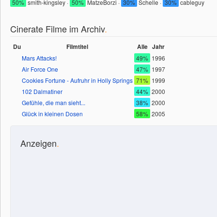
50%
smith-kingsley ·
50%
MatzeBorzi ·
30%
Schelle ·
30%
cableguy
Cinerate Filme im Archiv
.
Du
Filmtitel
Alle
Jahr
Mars Attacks!
49%
1996
Air Force One
47%
1997
Cookies Fortune - Aufruhr in Holly Springs
71%
1999
102 Dalmatiner
44%
2000
Gefühle, die man sieht...
38%
2000
Glück in kleinen Dosen
58%
2005
Anzeigen
.