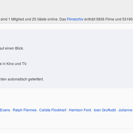
 sind
1 Mitglied
und 25 Gäste online. Das
Filmarchiv
enthält 5836 Filme und 5319
uf einen Blick.
 in Kino und TV.
den automatisch getwittert.
 Evans
·
Ralph Fiennes
·
Calista Flockhart
·
Harrison Ford
·
Ioan Gruffudd
·
Julianne