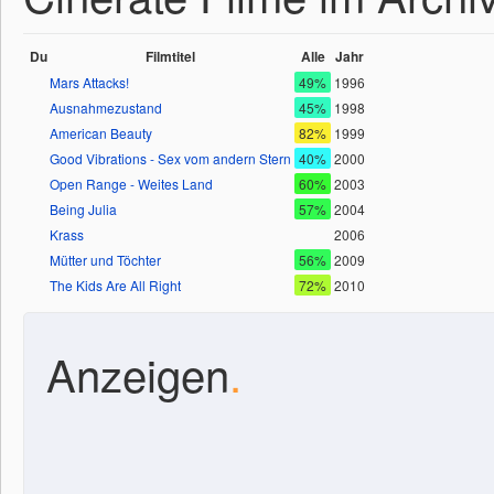
Du
Filmtitel
Alle
Jahr
Mars Attacks!
49%
1996
Ausnahmezustand
45%
1998
American Beauty
82%
1999
Good Vibrations - Sex vom andern Stern
40%
2000
Open Range - Weites Land
60%
2003
Being Julia
57%
2004
Krass
2006
Mütter und Töchter
56%
2009
The Kids Are All Right
72%
2010
Anzeigen
.