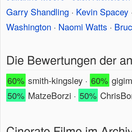
Garry Shandling
·
Kevin Spacey
Washington
·
Naomi Watts
·
Bruc
Die Bewertungen der a
60%
smith-kingsley ·
60%
gigimi
50%
MatzeBorzi ·
50%
ChrisBor
Cinerate Filme im Archi