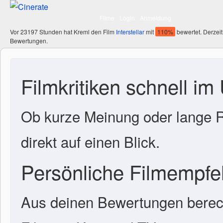
Filme
Login
Anmeldung
Vor 23197 Stunden hat Kreml den Film
Interstellar
mit
110%
bewertet. Derzeit
Bewertungen.
Filmkritiken schnell im
Ob kurze Meinung oder lange R
direkt auf einen Blick.
Persönliche Filmempf
Aus deinen Bewertungen berech