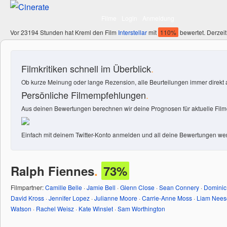
Filme
Login
Anmeldung
Vor 23194 Stunden hat Kreml den Film
Interstellar
mit
110%
bewertet. Derzeit
Filmkritiken schnell im Überblick
.
Ob kurze Meinung oder lange Rezension, alle Beurteilungen immer direkt a
Persönliche Filmempfehlungen
.
Aus deinen Bewertungen berechnen wir deine Prognosen für aktuelle Filme
Einfach mit deinem Twitter-Konto anmelden und all deine Bewertungen wer
Ralph Fiennes
.
73%
Filmpartner:
Camille Belle
·
Jamie Bell
·
Glenn Close
·
Sean Connery
·
Dominic
David Kross
·
Jennifer Lopez
·
Julianne Moore
·
Carrie-Anne Moss
·
Liam Nees
Watson
·
Rachel Weisz
·
Kate Winslet
·
Sam Worthington