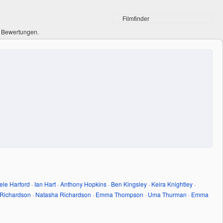
0 Bewertungen.
ele Harford
·
Ian Hart
·
Anthony Hopkins
·
Ben Kingsley
·
Keira Knightley
·
 Richardson
·
Natasha Richardson
·
Emma Thompson
·
Uma Thurman
·
Emma