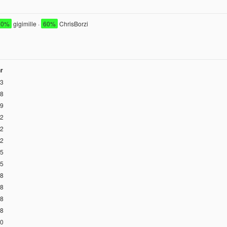
60%
gigimille ·
60%
ChrisBorzi
r
3
8
9
2
2
2
5
5
8
8
8
8
0