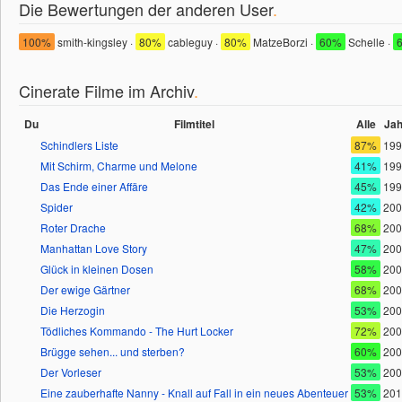
Die Bewertungen der anderen User
.
100%
smith-kingsley ·
80%
cableguy ·
80%
MatzeBorzi ·
60%
Schelle ·
Cinerate Filme im Archiv
.
Du
Filmtitel
Alle
Jah
Schindlers Liste
87%
199
Mit Schirm, Charme und Melone
41%
199
Das Ende einer Affäre
45%
199
Spider
42%
200
Roter Drache
68%
200
Manhattan Love Story
47%
200
Glück in kleinen Dosen
58%
200
Der ewige Gärtner
68%
200
Die Herzogin
53%
200
Tödliches Kommando - The Hurt Locker
72%
200
Brügge sehen... und sterben?
60%
200
Der Vorleser
53%
200
Eine zauberhafte Nanny - Knall auf Fall in ein neues Abenteuer
53%
201