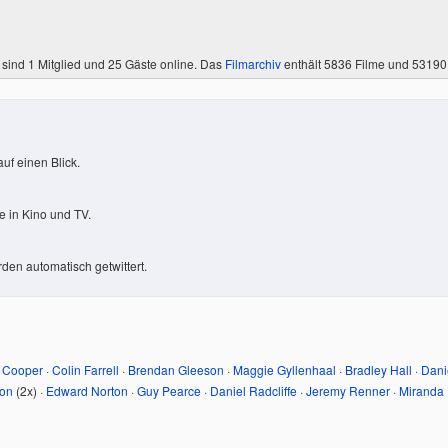
 sind
1 Mitglied
und 25 Gäste online. Das
Filmarchiv
enthält 5836 Filme und 5319
uf einen Blick.
 in Kino und TV.
den automatisch getwittert.
 Cooper
·
Colin Farrell
·
Brendan Gleeson
·
Maggie Gyllenhaal
·
Bradley Hall
·
Dani
on
(2x) ·
Edward Norton
·
Guy Pearce
·
Daniel Radcliffe
·
Jeremy Renner
·
Miranda