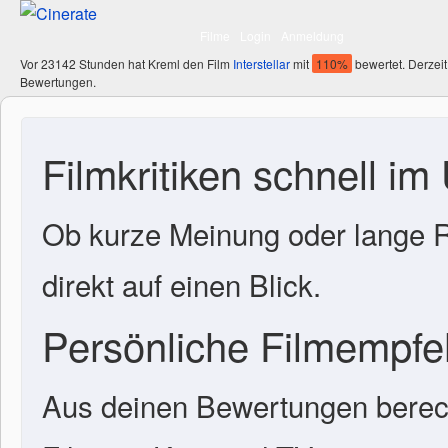
Filme
Login
Anmeldung
Vor 23142 Stunden hat Kreml den Film
Interstellar
mit
110%
bewertet. Derzeit
Bewertungen.
Filmkritiken schnell im
Ob kurze Meinung oder lange R
direkt auf einen Blick.
Persönliche Filmempf
Aus deinen Bewertungen berech