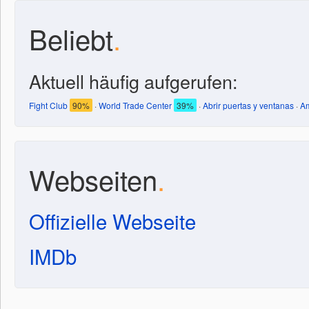
Beliebt
.
Aktuell häufig aufgerufen:
Fight Club
90%
·
World Trade Center
39%
·
Abrir puertas y ventanas
·
Am
Webseiten
.
Offizielle Webseite
IMDb