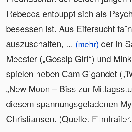
Rebecca entpuppt sich als Psych
besessen ist. Aus Eifersucht fa¨
auszuschalten,
...
der in S
(mehr)
Meester („Gossip Girl“) und Mink
spielen neben Cam Gigandet („Tw
„New Moon – Biss zur Mittagsstun
diesem spannungsgeladenen Myste
Christiansen. (Quelle: Filmtraile