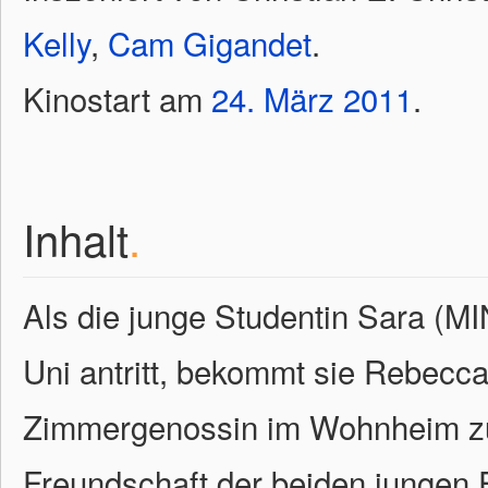
Kelly
,
Cam Gigandet
.
Kinostart am
24.
März
2011
.
Inhalt
.
Als die junge Studentin Sara (M
Uni antritt, bekommt sie Rebe
Zimmergenossin im Wohnheim zu
Freundschaft der beiden jungen F