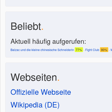
Beliebt
.
Aktuell häufig aufgerufen:
Balzac und die kleine chinesische Schneiderin
77%
·
Fight Club
90%
·
W
Webseiten
.
Offizielle Webseite
Wikipedia (DE)