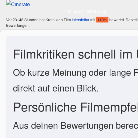
Filme
Login
Anmeldung
Vor 23148 Stunden hat Kreml den Film
Interstellar
mit
110%
bewertet. Derzeit
Bewertungen.
Filmkritiken schnell im
Ob kurze Meinung oder lange R
direkt auf einen Blick.
Persönliche Filmempf
Aus deinen Bewertungen berech