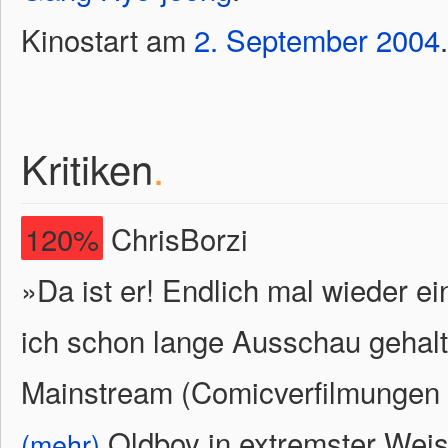
Kinostart am
2.
September
2004
.
Kritiken
.
120%
ChrisBorzi
»Da ist er! Endlich mal wieder e
ich schon lange Ausschau gehalt
Mainstream (Comicverfilmungen e
Oldboy in extremster Weis
(mehr)