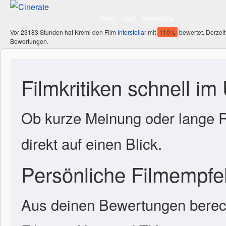
Filme
Login
Anmeldung
Vor 23183 Stunden hat Kreml den Film
Interstellar
mit
110%
bewertet. Derzeit
Bewertungen.
Filmkritiken schnell im
Ob kurze Meinung oder lange R
direkt auf einen Blick.
Persönliche Filmempf
Aus deinen Bewertungen berech