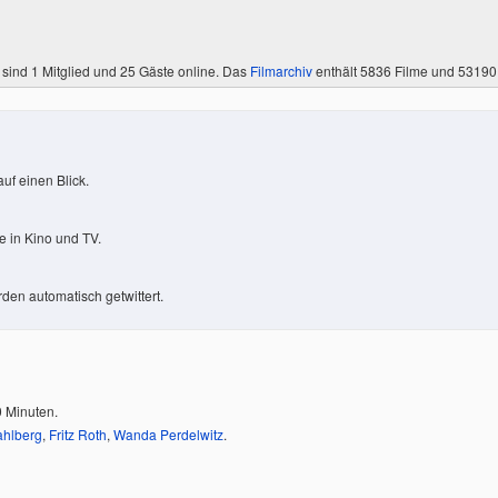
 sind
1 Mitglied
und 25 Gäste online. Das
Filmarchiv
enthält 5836 Filme und 5319
uf einen Blick.
 in Kino und TV.
den automatisch getwittert.
0 Minuten.
ahlberg
,
Fritz Roth
,
Wanda Perdelwitz
.