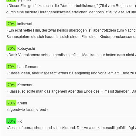
»Dieser Film greift (zu recht) die "Verdieterbohlisierung" (Zitat vom Regiesseu
durch eine mildere Herangehensweise erreichen, dennoch ist auf diese Art un
70%
kaihawai
»Ein echt netter Film, der zwar heillos überzogen ist, aber trotzdem zum N
Schauspielern die sich trauen in solch einem Film einen Kinderpornokonsume
70%
Kobayashi
»Dank Videokamera sehr authentisch gefilmt. Man kann nur hoffen dass nicht wi
70%
Landfermann
»Klasse Ideen, aber insgesamt etwas zu langatmig und vor allem am Ende zu b
70%
Kemenor
»Klasse, so sollte man das angehen! Aber das Ende des Films ist daneben. D
70%
Kreml
»irgendwie faszinierend«
60%
Fidi
»Absolut überraschend und schockierend. Der Amateurkamerastil gefällt trägt vie