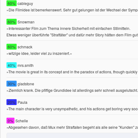
60%
cableguy
»Die Filmidee ist bemerkenswert. Sehr gut gelungen ist der Wechsel der Sympa
60%
Snowman
»Interessanter Film zum Thema innere Sicherheit mit einfachen Stilmitteln.
Etwas weniger überführte "Straftäter" und dafür mehr Story hätten dem Film gut
60%
schmack
»witzige idee, leider viel zu inszeniert.«
40%
mrs.smith
»The movie is great in its concept and in the paradox of actions, though quickl
30%
gladstone
»Ziemlich krank. Die pfiffige Grundidee ist allerdings sehr schnell ausgeluts
20%
Paula
»The main character is very unsympathetic, and his actions get boring very soon 
0%
Schelle
»Abgesehen davon, daß Mux mehr Straftaten begeht als alle seine "Kunden" zusa