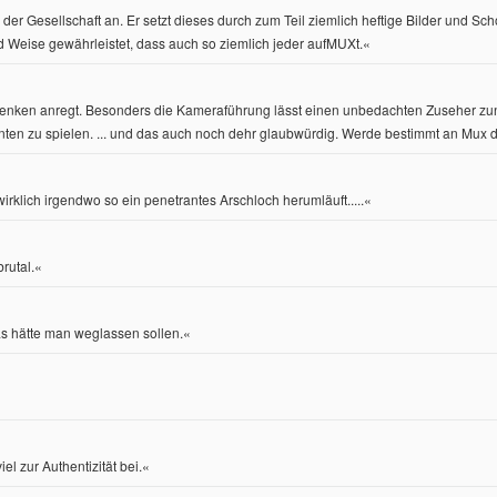
r) der Gesellschaft an. Er setzt dieses durch zum Teil ziemlich heftige Bilder und 
d Weise gewährleistet, dass auch so ziemlich jeder aufMUXt.
«
achdenken anregt. Besonders die Kameraführung lässt einen unbedachten Zuseher z
nten zu spielen. ... und das auch noch dehr glaubwürdig. Werde bestimmt an Mux 
rklich irgendwo so ein penetrantes Arschloch herumläuft.....«
rutal.«
as hätte man weglassen sollen.«
l zur Authentizität bei.«