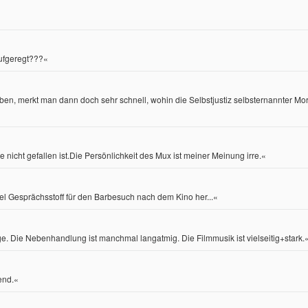
aufgeregt???«
n, merkt man dann doch sehr schnell, wohin die Selbstjustiz selbsternannter Mora
icht gefallen ist.Die Persönlichkeit des Mux ist meiner Meinung irre.«
iel Gesprächsstoff für den Barbesuch nach dem Kino her...«
oge. Die Nebenhandlung ist manchmal langatmig. Die Filmmusik ist vielseitig+stark.
end.«