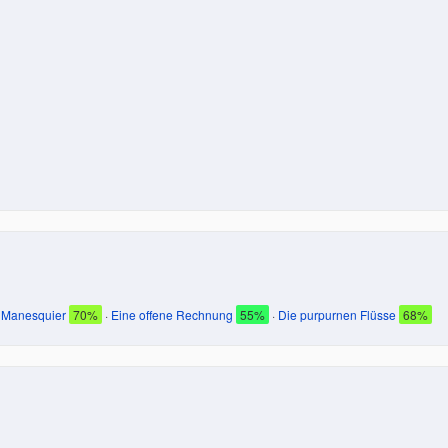
 Manesquier
70%
·
Eine offene Rechnung
55%
·
Die purpurnen Flüsse
68%