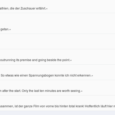
thien, die der Zuschauer erfährt.«
 getan.«
y outrunning its premise and going beside the point.«
cht. So etwas wie einen Spannungsbogen konnte ich nicht erkennen.«
after the start. Only the last ten minutes are worth seeing.«
mmen, ist der ganze Film von vorne bis hinten total krank! Hoffentlich läuft hier