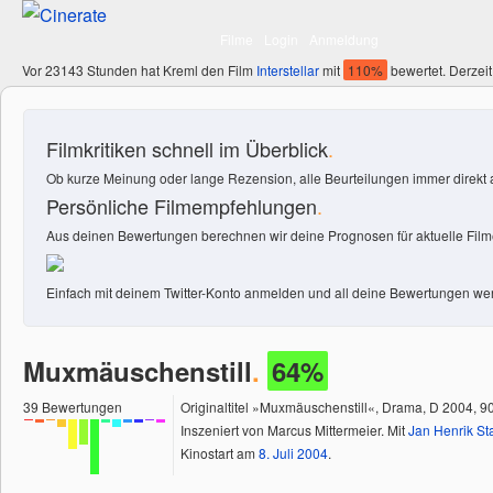
Filme
Login
Anmeldung
Vor 23143 Stunden hat Kreml den Film
Interstellar
mit
110%
bewertet. Derzeit
Filmkritiken schnell im Überblick
.
Ob kurze Meinung oder lange Rezension, alle Beurteilungen immer direkt a
Persönliche Filmempfehlungen
.
Aus deinen Bewertungen berechnen wir deine Prognosen für aktuelle Filme
Einfach mit deinem Twitter-Konto anmelden und all deine Bewertungen wer
Muxmäuschenstill
.
64%
39
Bewertungen
Originaltitel »Muxmäuschenstill«, Drama, D 2004, 9
Inszeniert von Marcus Mittermeier. Mit
Jan Henrik St
Kinostart am
8.
Juli
2004
.