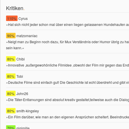
Kritiken
.
110%
Cyrus
»Hat sich nicht jeder schon mal über einen liegen gelassenen Hundehaufen 
90%
matzomaniac
»Neigt man zu Beginn noch dazu, für Mux Verständnis oder Humor übrig zu habe
sein kann.
«
80%
Chibi
»Innovative ,außergewohönliche Filmidee ,obwohl der Film mir gegen das Ende n
80%
Tobi
»Deutsche Filme sind einfach gut! Die Geschichte ist echt überdreht und gibt v
80%
John26
»Die Täter-Entlarvungen sind absolut kreativ gestaltet,teilweise auch die Dial
80%
smith-kingsley
»Ein Film darüber, wie man an den eigenen Ansprüchen scheitert. Beeindruck
70%
gigimille