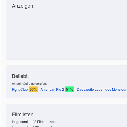
Anzeigen
.
Beliebt
.
Aktuell häufig aufgerufen:
Fight Club
90%
·
American Pie 2
51%
·
Das zweite Leben des Monsieur
Filmlisten
.
Insgesamt auf 2 Filmmerkern.