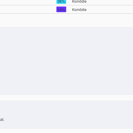
36%
Komödie
14%
Komödie
st.