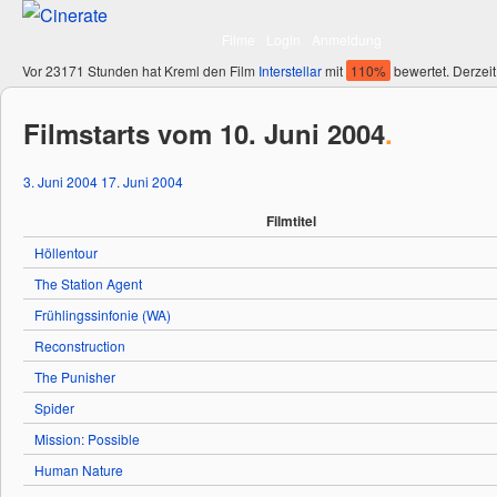
Filme
Login
Anmeldung
Vor 23171 Stunden hat Kreml den Film
Interstellar
mit
110%
bewertet. Derzeit
Filmstarts vom 10. Juni 2004
.
3. Juni 2004
17. Juni 2004
Filmtitel
Höllentour
The Station Agent
Frühlingssinfonie (WA)
Reconstruction
The Punisher
Spider
Mission: Possible
Human Nature