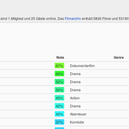
 sind
1 Mitglied
und 25 Gäste online. Das
Filmarchiv
enthält 5836 Filme und 5319
Note
Genre
67%
Dokumentarfilm
60%
Drama
52%
Drama
50%
Drama
45%
Action
42%
Drama
40%
Abenteuer
37%
Komödie