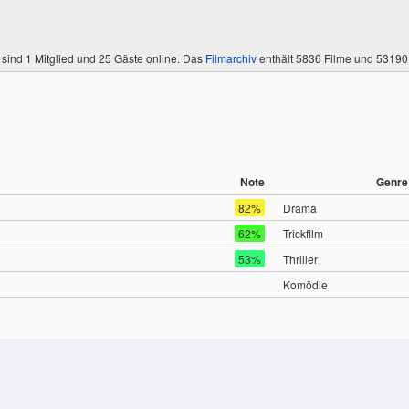
 sind
1 Mitglied
und 25 Gäste online. Das
Filmarchiv
enthält 5836 Filme und 5319
Note
Genre
82%
Drama
62%
Trickfilm
53%
Thriller
Komödie