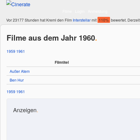
Filme
Login
Anmeldung
Vor 23177 Stunden hat Kreml den Film
Interstellar
mit
110%
bewertet. Derzeit
Filme aus dem Jahr 1960
.
1959
1961
Filmtitel
Außer Atem
Ben Hur
1959
1961
Anzeigen
.