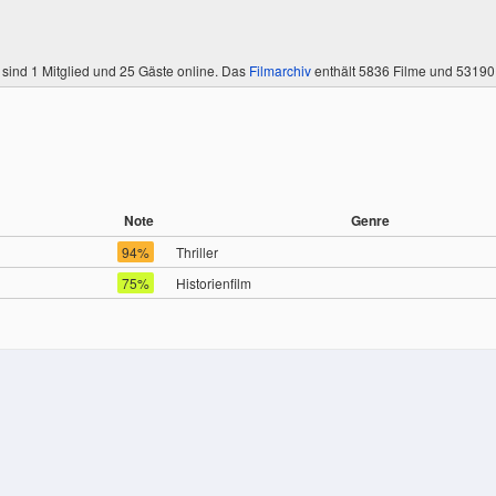
 sind
1 Mitglied
und 25 Gäste online. Das
Filmarchiv
enthält 5836 Filme und 5319
Note
Genre
94%
Thriller
75%
Historienfilm