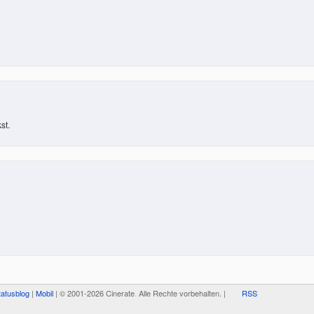
st.
tatusblog
|
Mobil
| © 2001-2026 Cinerate
.
Alle Rechte vorbehalten. |
RSS