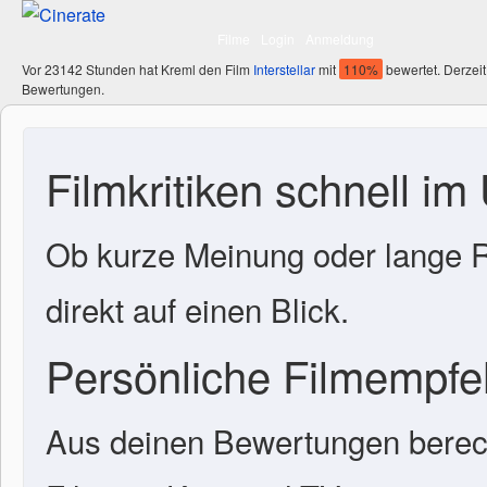
Filme
Login
Anmeldung
Vor 23142 Stunden hat Kreml den Film
Interstellar
mit
110%
bewertet. Derzeit
Bewertungen.
Filmkritiken schnell im
Ob kurze Meinung oder lange R
direkt auf einen Blick.
Persönliche Filmempf
Aus deinen Bewertungen berech