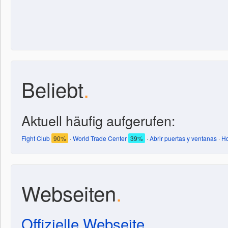
Beliebt
.
Aktuell häufig aufgerufen:
Fight Club
90%
·
World Trade Center
39%
·
Abrir puertas y ventanas
·
Ho
Webseiten
.
Offizielle Webseite