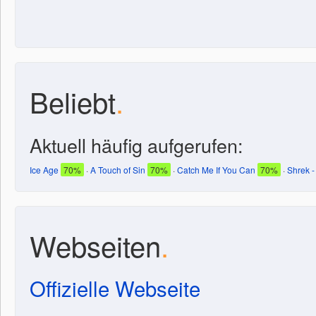
Beliebt
.
Aktuell häufig aufgerufen:
Ice Age
70%
·
A Touch of Sin
70%
·
Catch Me If You Can
70%
·
Shrek -
Webseiten
.
Offizielle Webseite