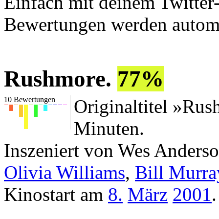
Einfach mit deinem Twitter
Bewertungen werden automat
Rushmore
.
77%
10
Bewertungen
Originaltitel »Ru
Minuten.
Inszeniert von Wes Anders
Olivia Williams
,
Bill Murra
Kinostart am
8.
März
2001
.