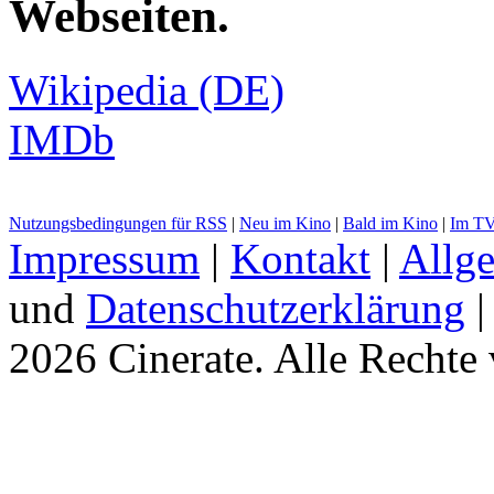
Webseiten
.
Wikipedia (DE)
IMDb
Nutzungsbedingungen für RSS
|
Neu im Kino
|
Bald im Kino
|
Im T
Impressum
|
Kontakt
|
Allg
und
Datenschutzerklärung
2026 Cinerate
.
Alle Rechte 