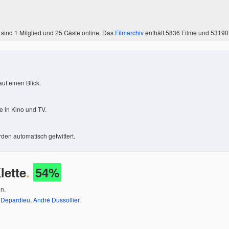
 sind
1 Mitglied
und 25 Gäste online. Das
Filmarchiv
enthält 5836 Filme und 5319
uf einen Blick.
 in Kino und TV.
den automatisch getwittert.
lette
.
54%
en.
 Depardieu
,
André Dussollier
.