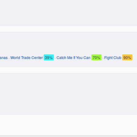
tanas
·
World Trade Center
39%
·
Catch Me If You Can
70%
·
Fight Club
90%