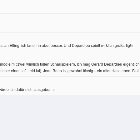
st an Elling, ich fand ihn aber besser. Und Depardieu spielt wirklich großartig!«
ie mit zwei wirklich tollen Schauspielern. Ich mag Gerard Depardieu eigentlich n
ser einem oft Leid tut). Jean Reno ist gewohnt lässig... ein alter Hase eben. Fazit
würde ich dafür nicht ausgeben.«