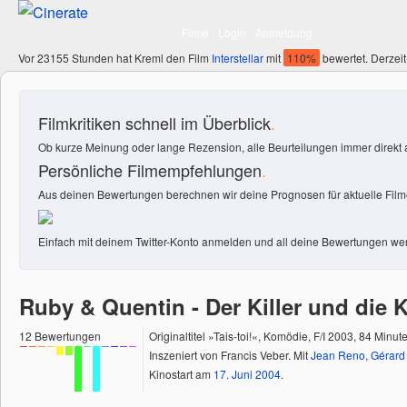
Filme
Login
Anmeldung
Vor 23155 Stunden hat Kreml den Film
Interstellar
mit
110%
bewertet. Derzeit
Filmkritiken schnell im Überblick
.
Ob kurze Meinung oder lange Rezension, alle Beurteilungen immer direkt a
Persönliche Filmempfehlungen
.
Aus deinen Bewertungen berechnen wir deine Prognosen für aktuelle Filme
Einfach mit deinem Twitter-Konto anmelden und all deine Bewertungen wer
Ruby & Quentin - Der Killer und die K
12
Bewertungen
Originaltitel »Tais-toi!«, Komödie, F/I 2003, 84 Minut
Inszeniert von Francis Veber. Mit
Jean Reno
,
Gérard
Kinostart am
17.
Juni
2004
.