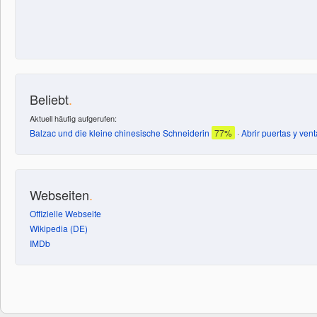
Beliebt
.
Aktuell häufig aufgerufen:
Balzac und die kleine chinesische Schneiderin
77%
·
Abrir puertas y ven
Webseiten
.
Offizielle Webseite
Wikipedia (DE)
IMDb