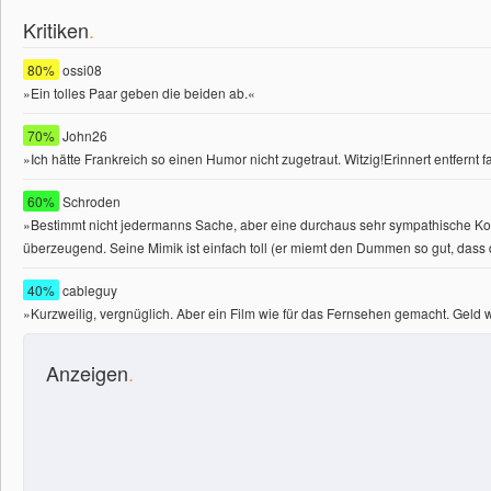
Kritiken
.
80%
ossi08
»Ein tolles Paar geben die beiden ab.«
70%
John26
»Ich hätte Frankreich so einen Humor nicht zugetraut. Witzig!Erinnert entfernt fa
60%
Schroden
»Bestimmt nicht jedermanns Sache, aber eine durchaus sehr sympathische Komöd
überzeugend. Seine Mimik ist einfach toll (er miemt den Dummen so gut, dass die
40%
cableguy
»Kurzweilig, vergnüglich. Aber ein Film wie für das Fernsehen gemacht. Geld 
Anzeigen
.