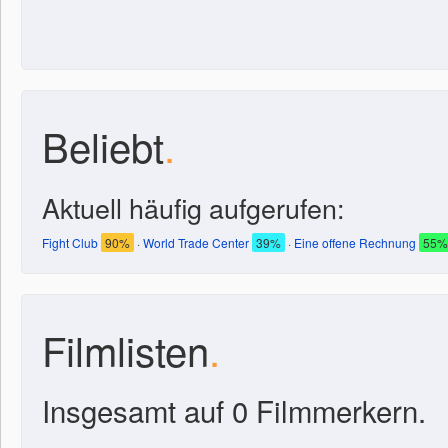
Beliebt
.
Aktuell häufig aufgerufen:
Fight Club
90%
·
World Trade Center
39%
·
Eine offene Rechnung
55%
Filmlisten
.
Insgesamt auf 0 Filmmerkern.