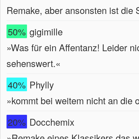
Remake, aber ansonsten ist die 
50%
gigimille
»Was für ein Affentanz! Leider ni
sehenswert.«
40%
Phylly
»kommt bei weitem nicht an die or
20%
Docchemix
»Remake eines Klassikers das we