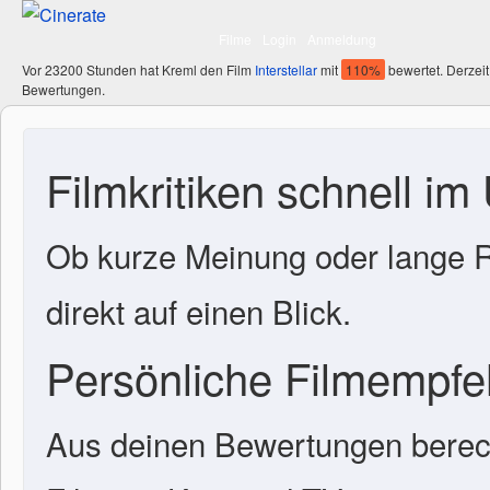
Filme
Login
Anmeldung
Vor 23200 Stunden hat Kreml den Film
Interstellar
mit
110%
bewertet. Derzeit
Bewertungen.
Filmkritiken schnell im
Ob kurze Meinung oder lange R
direkt auf einen Blick.
Persönliche Filmempf
Aus deinen Bewertungen berech