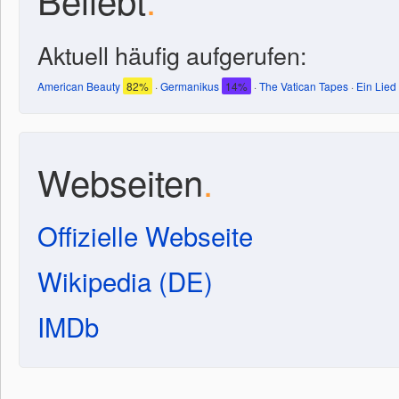
Aktuell häufig aufgerufen:
American Beauty
82%
·
Germanikus
14%
·
The Vatican Tapes
·
Ein Lied
Webseiten
.
Offizielle Webseite
Wikipedia (DE)
IMDb