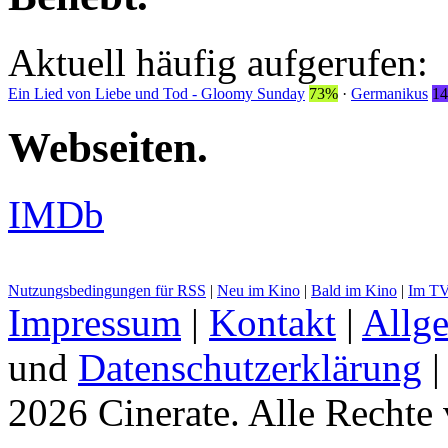
Aktuell häufig aufgerufen:
Ein Lied von Liebe und Tod - Gloomy Sunday
73%
·
Germanikus
1
Webseiten
.
IMDb
Nutzungsbedingungen für RSS
|
Neu im Kino
|
Bald im Kino
|
Im T
Impressum
|
Kontakt
|
Allg
und
Datenschutzerklärung
2026 Cinerate
.
Alle Rechte 