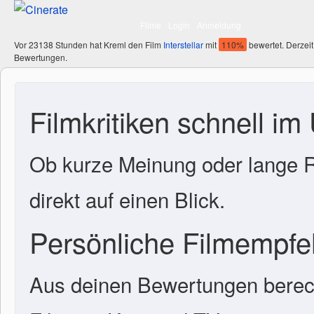
Filme
Login
Anmeldung
Vor 23138 Stunden hat Kreml den Film
Interstellar
mit
110%
bewertet. Derzeit
Bewertungen.
Filmkritiken schnell im
Ob kurze Meinung oder lange R
direkt auf einen Blick.
Persönliche Filmempf
Aus deinen Bewertungen berech