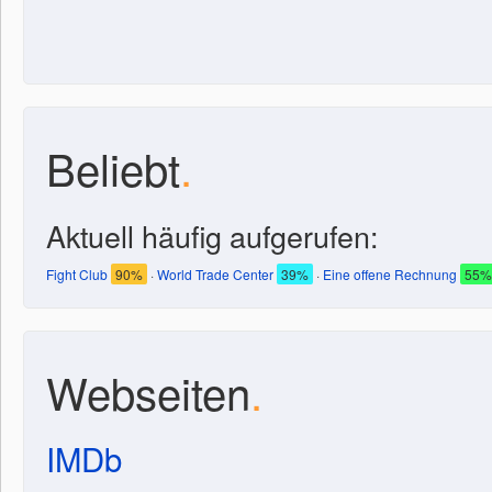
Beliebt
.
Aktuell häufig aufgerufen:
Fight Club
90%
·
World Trade Center
39%
·
Eine offene Rechnung
55%
Webseiten
.
IMDb