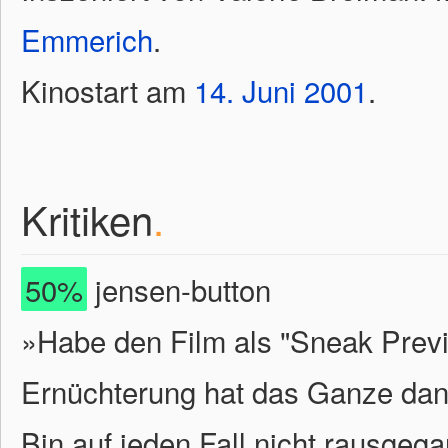
Emmerich
.
Kinostart am
14.
Juni
2001
.
Kritiken
.
50%
jensen-button
»Habe den Film als "Sneak Prev
Ernüchterung hat das Ganze dan
Bin auf jeden Fall nicht rausge