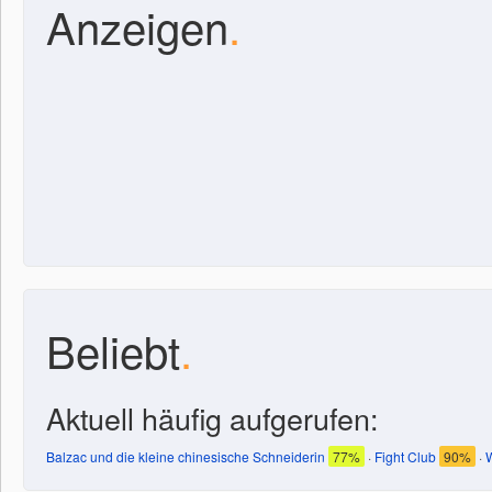
Anzeigen
.
Beliebt
.
Aktuell häufig aufgerufen:
Balzac und die kleine chinesische Schneiderin
77%
·
Fight Club
90%
·
W