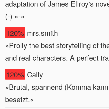
adaptation of James Ellroy's nov
(-) »-«
120%
mrs.smith
»Prolly the best storytelling of th
and real characters. A perfect tran
120%
Cally
»Brutal, spannend (Komma kann
besetzt.«