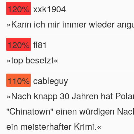
120%
xxk1904
»Kann ich mir immer wieder angu
120%
fl81
»top besetzt«
110%
cableguy
»Nach knapp 30 Jahren hat Pola
"Chinatown" einen würdigen Nachf
ein meisterhafter Krimi.«