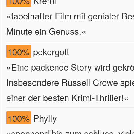
100%
Kreml
»fabelhafter Film mit genialer Be
Minute ein Genuss.«
100%
pokergott
»Eine packende Story wird gekrö
Insbesondere Russell Crowe spie
einer der besten Krimi-Thriller!«
100%
Phylly
»spannend bis zum schluss, vie