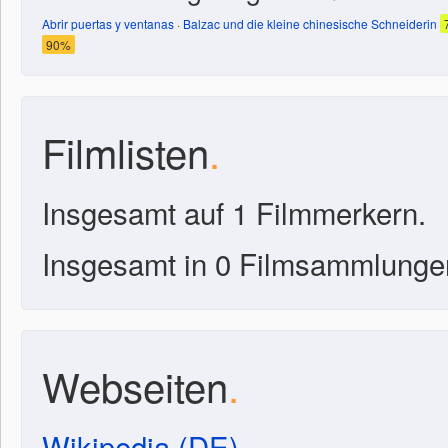
Abrir puertas y ventanas
·
Balzac und die kleine chinesische Schneiderin
90%
Filmlisten
.
Insgesamt auf 1 Filmmerkern.
Insgesamt in 0 Filmsammlunge
Webseiten
.
Wikipedia (DE)