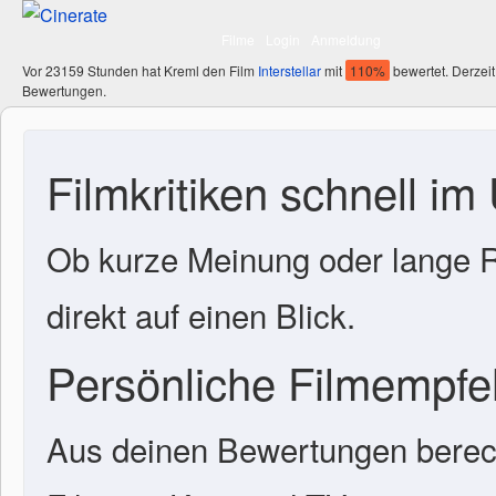
Filme
Login
Anmeldung
Vor 23159 Stunden hat Kreml den Film
Interstellar
mit
110%
bewertet. Derzeit
Bewertungen.
Filmkritiken schnell im
Ob kurze Meinung oder lange R
direkt auf einen Blick.
Persönliche Filmempf
Aus deinen Bewertungen berech