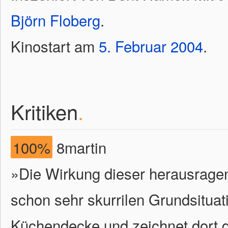
Björn Floberg
.
Kinostart am
5.
Februar
2004
.
Kritiken
.
100%
8martin
»Die Wirkung dieser herausragen
schon sehr skurrilen Grundsituatio
Küchendecke und zeichnet dort d