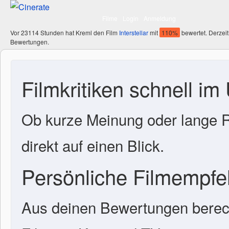
Filme
Login
Anmeldung
Vor 23114 Stunden hat Kreml den Film
Interstellar
mit
110%
bewertet. Derzeit
Bewertungen.
Filmkritiken schnell im
Ob kurze Meinung oder lange R
direkt auf einen Blick.
Persönliche Filmempf
Aus deinen Bewertungen berech