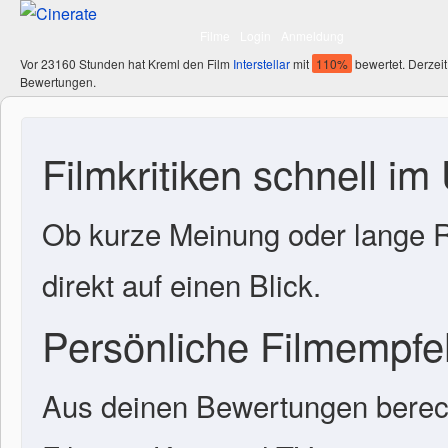
Filme
Login
Anmeldung
Vor 23160 Stunden hat Kreml den Film
Interstellar
mit
110%
bewertet. Derzeit
Bewertungen.
Filmkritiken schnell im
Ob kurze Meinung oder lange R
direkt auf einen Blick.
Persönliche Filmempf
Aus deinen Bewertungen berech