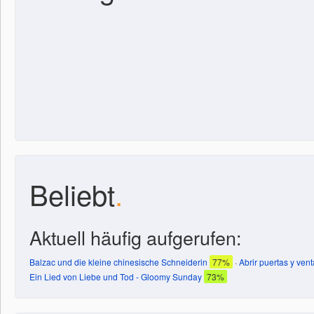
Beliebt
.
Aktuell häufig aufgerufen:
Balzac und die kleine chinesische Schneiderin
77%
·
Abrir puertas y ven
Ein Lied von Liebe und Tod - Gloomy Sunday
73%