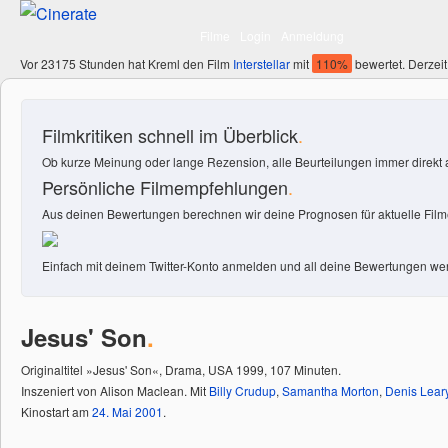
Filme
Login
Anmeldung
Vor 23175 Stunden hat Kreml den Film
Interstellar
mit
110%
bewertet. Derzeit
Filmkritiken schnell im Überblick
.
Ob kurze Meinung oder lange Rezension, alle Beurteilungen immer direkt a
Persönliche Filmempfehlungen
.
Aus deinen Bewertungen berechnen wir deine Prognosen für aktuelle Filme
Einfach mit deinem Twitter-Konto anmelden und all deine Bewertungen wer
Jesus' Son
.
Originaltitel »Jesus' Son«, Drama, USA 1999, 107 Minuten.
Inszeniert von Alison Maclean. Mit
Billy Crudup
,
Samantha Morton
,
Denis Lear
Kinostart am
24.
Mai
2001
.