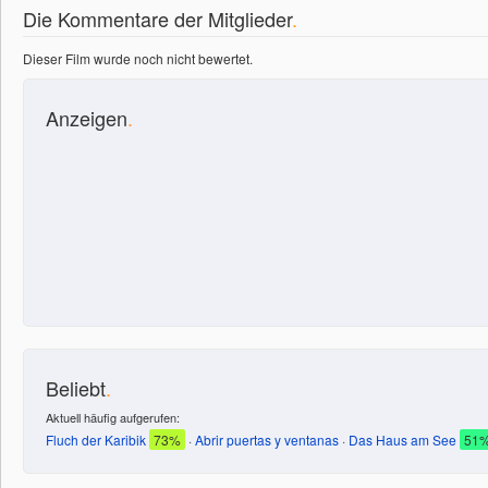
Die Kommentare der Mitglieder
.
Dieser Film wurde noch nicht bewertet.
Anzeigen
.
Beliebt
.
Aktuell häufig aufgerufen:
Fluch der Karibik
73%
·
Abrir puertas y ventanas
·
Das Haus am See
51