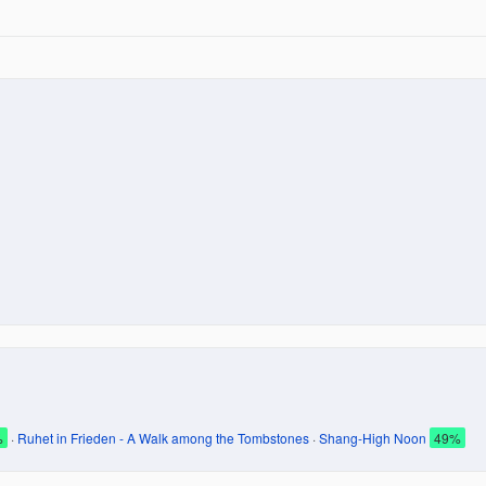
%
·
Ruhet in Frieden - A Walk among the Tombstones
·
Shang-High Noon
49%