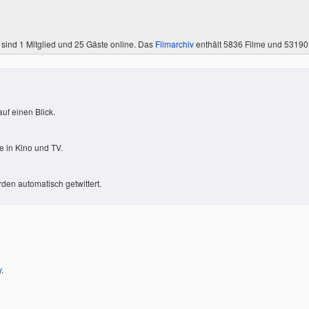
 sind
1 Mitglied
und 25 Gäste online. Das
Filmarchiv
enthält 5836 Filme und 5319
uf einen Blick.
 in Kino und TV.
den automatisch getwittert.
y
.