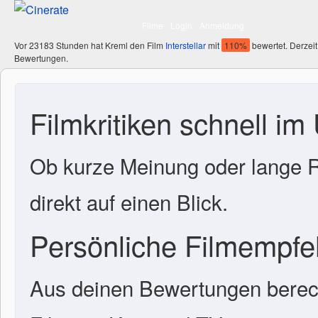
Filme
Login
Anmeldung
Vor 23183 Stunden hat Kreml den Film
Interstellar
mit
110%
bewertet. Derzeit
Bewertungen.
Filmkritiken schnell im
Ob kurze Meinung oder lange R
direkt auf einen Blick.
Persönliche Filmempf
Aus deinen Bewertungen berech