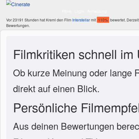
Filme
Login
Anmeldung
Vor 23191 Stunden hat Kreml den Film
Interstellar
mit
110%
bewertet. Derzeit
Bewertungen.
Filmkritiken schnell im
Ob kurze Meinung oder lange R
direkt auf einen Blick.
Persönliche Filmempf
Aus deinen Bewertungen berech