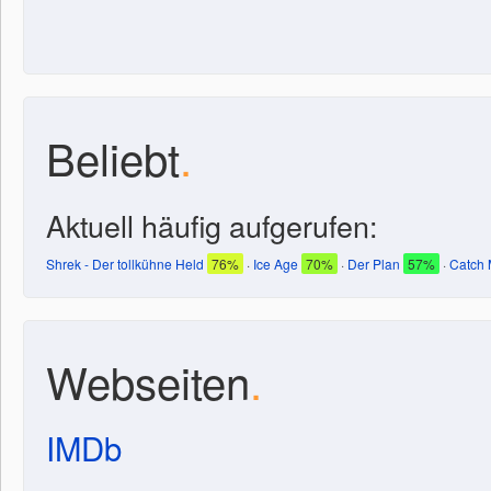
Beliebt
.
Aktuell häufig aufgerufen:
Shrek - Der tollkühne Held
76%
·
Ice Age
70%
·
Der Plan
57%
·
Catch 
Webseiten
.
IMDb