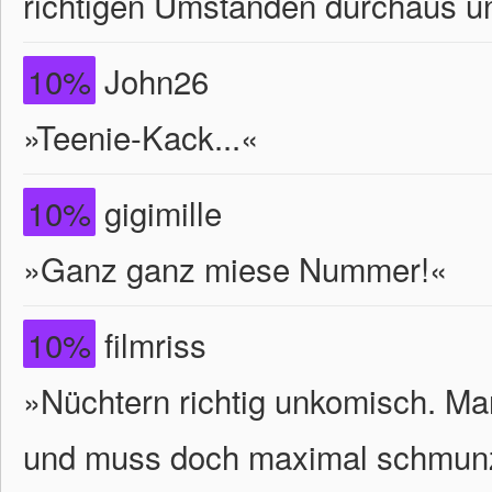
richtigen Umständen durchaus un
10%
John26
»Teenie-Kack...«
10%
gigimille
»Ganz ganz miese Nummer!«
10%
filmriss
»Nüchtern richtig unkomisch. M
und muss doch maximal schmunz