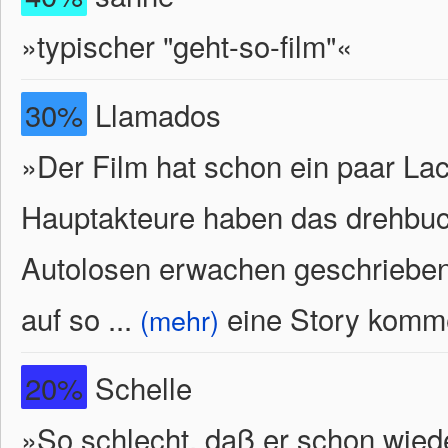
»typischer "geht-so-film"«
30%
Llamados
»Der Film hat schon ein paar Lac
Hauptakteure haben das drehbuch
Autolosen erwachen geschrieben.
auf so
...
eine Story komm
(mehr)
20%
Schelle
»So schlecht, daß er schon wieder