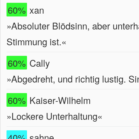
60%
xan
»Absoluter Blödsinn, aber unter
Stimmung ist.«
60%
Cally
»Abgedreht, und richtig lustig. S
60%
Kaiser-Wilhelm
»Lockere Unterhaltung«
40%
sahne