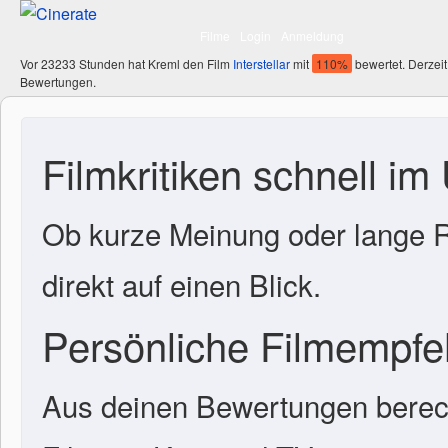
Filme
Login
Anmeldung
Vor 23233 Stunden hat Kreml den Film
Interstellar
mit
110%
bewertet. Derzeit
Bewertungen.
Filmkritiken schnell im
Ob kurze Meinung oder lange R
direkt auf einen Blick.
Persönliche Filmempf
Aus deinen Bewertungen berech