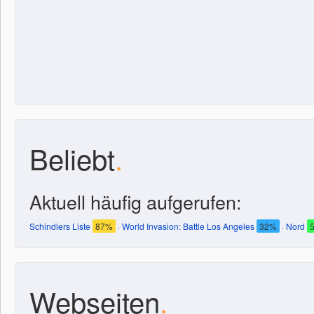
Beliebt
.
Aktuell häufig aufgerufen:
Schindlers Liste
87%
·
World Invasion: Battle Los Angeles
32%
·
Nord
Webseiten
.