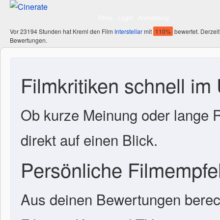
Filme
Login
Anmeldung
Vor 23194 Stunden hat Kreml den Film
Interstellar
mit
110%
bewertet. Derzeit
Bewertungen.
Filmkritiken schnell im
Ob kurze Meinung oder lange R
direkt auf einen Blick.
Persönliche Filmempf
Aus deinen Bewertungen berech