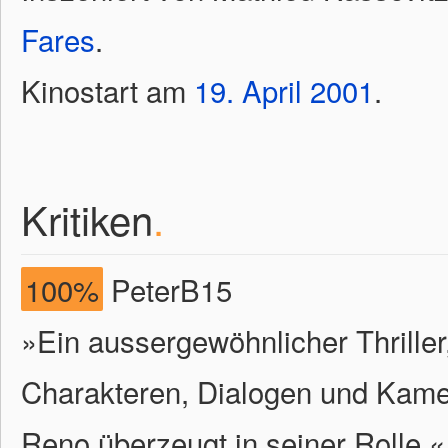
Fares
.
Kinostart am
19.
April
2001
.
Kritiken
.
100%
PeterB15
»Ein aussergewöhnlicher Thrille
Charakteren, Dialogen und Kamer
Reno überzeugt in seiner Rolle.«