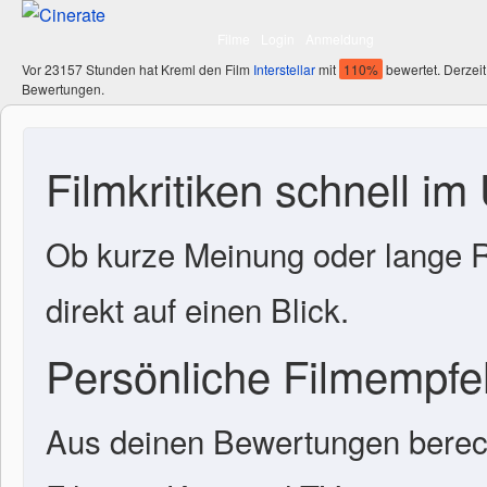
Filme
Login
Anmeldung
Vor 23157 Stunden hat Kreml den Film
Interstellar
mit
110%
bewertet. Derzeit
Bewertungen.
Filmkritiken schnell im
Ob kurze Meinung oder lange R
direkt auf einen Blick.
Persönliche Filmempf
Aus deinen Bewertungen berech