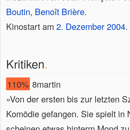
Boutin
,
Benoît Brière
.
Kinostart am
2.
Dezember
2004
.
Kritiken
.
110%
8martin
»Von der ersten bis zur letzten
Komödie gefangen. Sie spielt in
scheinen etwas hinterm Mond zu