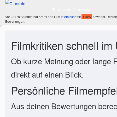
Filme
Login
Anmeldung
Vor 23178 Stunden hat Kreml den Film
Interstellar
mit
110%
bewertet. Derzeit
Bewertungen.
Filmkritiken schnell im
Ob kurze Meinung oder lange R
direkt auf einen Blick.
Persönliche Filmempf
Aus deinen Bewertungen berech