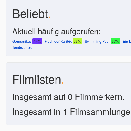
Beliebt
.
Aktuell häufig aufgerufen:
Germanikus
14%
·
Fluch der Karibik
73%
·
Swimming Pool
57%
·
Ein 
Tombstones
Filmlisten
.
Insgesamt auf 0 Filmmerkern.
Insgesamt in 1 Filmsammlunge