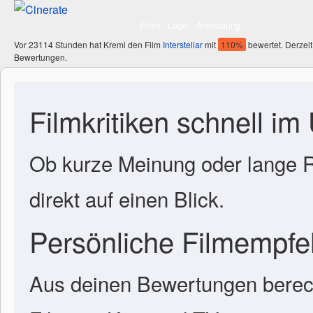
Filme
Login
Anmeldung
Vor 23114 Stunden hat Kreml den Film
Interstellar
mit
110%
bewertet. Derzeit
Bewertungen.
Filmkritiken schnell im
Ob kurze Meinung oder lange R
direkt auf einen Blick.
Persönliche Filmempf
Aus deinen Bewertungen berech