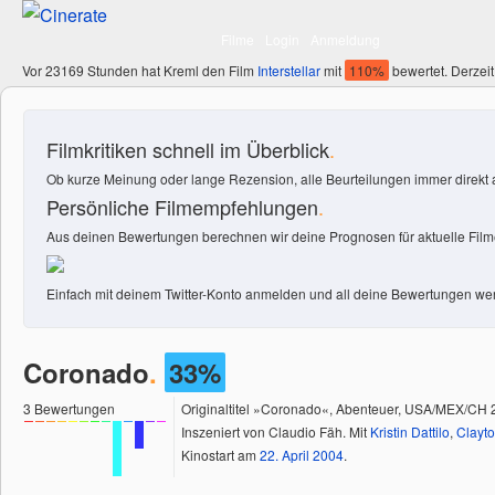
Filme
Login
Anmeldung
Vor 23169 Stunden hat Kreml den Film
Interstellar
mit
110%
bewertet. Derzeit
Filmkritiken schnell im Überblick
.
Ob kurze Meinung oder lange Rezension, alle Beurteilungen immer direkt a
Persönliche Filmempfehlungen
.
Aus deinen Bewertungen berechnen wir deine Prognosen für aktuelle Filme
Einfach mit deinem Twitter-Konto anmelden und all deine Bewertungen wer
Coronado
.
33%
3
Bewertungen
Originaltitel »Coronado«, Abenteuer, USA/MEX/CH 
Inszeniert von Claudio Fäh. Mit
Kristin Dattilo
,
Clayt
Kinostart am
22.
April
2004
.