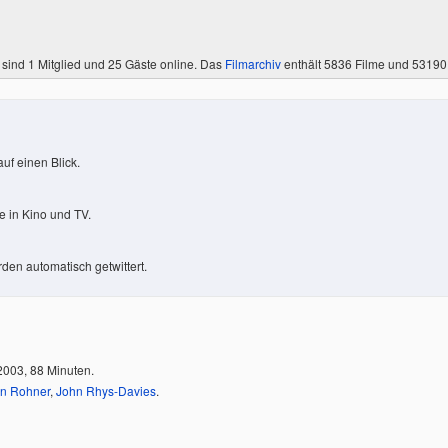
 sind
1 Mitglied
und 25 Gäste online. Das
Filmarchiv
enthält 5836 Filme und 5319
uf einen Blick.
 in Kino und TV.
den automatisch getwittert.
2003, 88 Minuten.
on Rohner
,
John Rhys-Davies
.