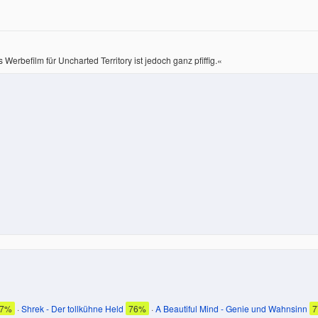
erbefilm für Uncharted Territory ist jedoch ganz pfiffig.«
77%
·
Shrek - Der tollkühne Held
76%
·
A Beautiful Mind - Genie und Wahnsinn