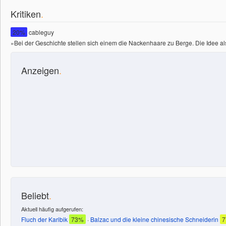
Kritiken
.
20%
cableguy
»Bei der Geschichte stellen sich einem die Nackenhaare zu Berge. Die Idee als W
Anzeigen
.
Beliebt
.
Aktuell häufig aufgerufen:
Fluch der Karibik
73%
·
Balzac und die kleine chinesische Schneiderin