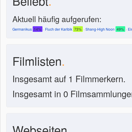
Beliebt
.
Aktuell häufig aufgerufen:
Germanikus
14%
·
Fluch der Karibik
73%
·
Shang-High Noon
49%
·
Ei
Filmlisten
.
Insgesamt auf 1 Filmmerkern.
Insgesamt in 0 Filmsammlunge
Webseiten
.