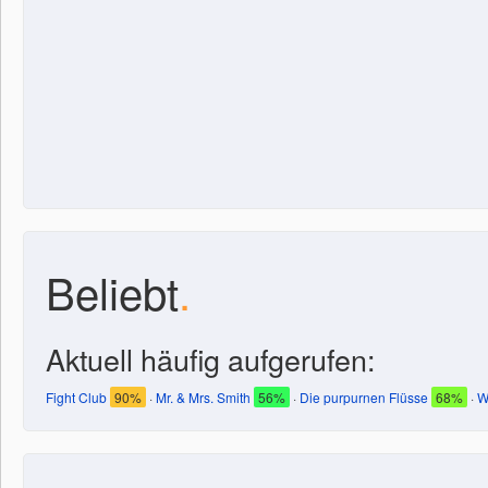
Beliebt
.
Aktuell häufig aufgerufen:
Fight Club
90%
·
Mr. & Mrs. Smith
56%
·
Die purpurnen Flüsse
68%
·
W