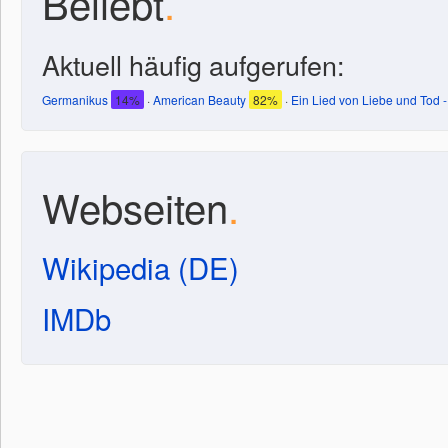
Beliebt
.
Aktuell häufig aufgerufen:
Germanikus
14%
·
American Beauty
82%
·
Ein Lied von Liebe und Tod
Webseiten
.
Wikipedia (DE)
IMDb