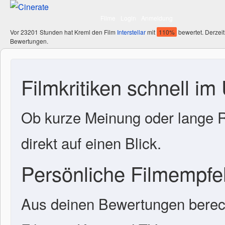
Filme
Login
Anmeldung
Vor 23201 Stunden hat Kreml den Film
Interstellar
mit
110%
bewertet. Derzeit
Bewertungen.
Filmkritiken schnell im
Ob kurze Meinung oder lange R
direkt auf einen Blick.
Persönliche Filmempf
Aus deinen Bewertungen berech