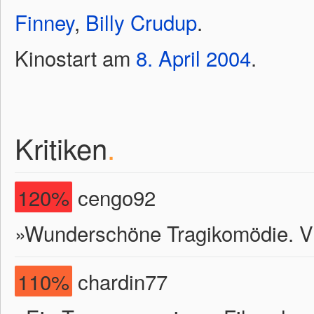
Finney
,
Billy Crudup
.
Kinostart am
8.
April
2004
.
Kritiken
.
120%
cengo92
»Wunderschöne Tragikomödie. Vi
110%
chardin77