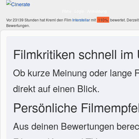
Filme
Login
Anmeldung
Vor 23139 Stunden hat Kreml den Film
Interstellar
mit
110%
bewertet. Derzeit
Bewertungen.
Filmkritiken schnell im
Ob kurze Meinung oder lange R
direkt auf einen Blick.
Persönliche Filmempf
Aus deinen Bewertungen berech