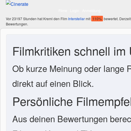
Filme
Login
Anmeldung
Vor 23197 Stunden hat Kreml den Film
Interstellar
mit
110%
bewertet. Derzeit
Bewertungen.
Filmkritiken schnell im
Ob kurze Meinung oder lange R
direkt auf einen Blick.
Persönliche Filmempf
Aus deinen Bewertungen berech