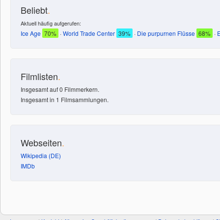
Beliebt
.
Aktuell häufig aufgerufen:
Ice Age
70%
·
World Trade Center
39%
·
Die purpurnen Flüsse
68%
·
Filmlisten
.
Insgesamt auf 0 Filmmerkern.
Insgesamt in 1 Filmsammlungen.
Webseiten
.
Wikipedia (DE)
IMDb