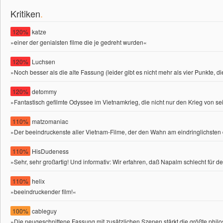
Kritiken
.
120%
katze
»einer der genialsten filme die je gedreht wurden«
120%
Luchsen
»Noch besser als die alte Fassung (leider gibt es nicht mehr als vier Punkte, 
120%
detommy
»Fantastisch gefilmte Odyssee im Vietnamkrieg, die nicht nur den Krieg von se
110%
matzomaniac
»Der beeindruckenste aller Vietnam-Filme, der den Wahn am eindringlichsten dar
110%
HisDudeness
»Sehr, sehr großartig! Und informativ: Wir erfahren, daß Napalm schlecht für
110%
helix
»beeindruckender film!«
100%
cableguy
»Die neugeschnittene Fassung mit zusätzlichen Szenen stärkt die größte phi