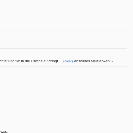
tet und tief in die Psyche eindringt.
...
Absolutes Meisterwerk!
«
(mehr)
ren!«