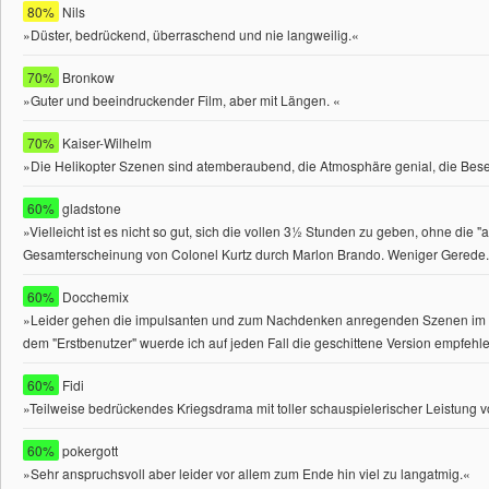
80%
Nils
»Düster, bedrückend, überraschend und nie langweilig.«
70%
Bronkow
»Guter und beeindruckender Film, aber mit Längen. «
70%
Kaiser-Wilhelm
»Die Helikopter Szenen sind atemberaubend, die Atmosphäre genial, die Bese
60%
gladstone
»Vielleicht ist es nicht so gut, sich die vollen 3½ Stunden zu geben, ohne di
Gesamterscheinung von Colonel Kurtz durch Marlon Brando. Weniger Gerede.
60%
Docchemix
»Leider gehen die impulsanten und zum Nachdenken anregenden Szenen im Dire
dem "Erstbenutzer" wuerde ich auf jeden Fall die geschittene Version empfehle
60%
Fidi
»Teilweise bedrückendes Kriegsdrama mit toller schauspielerischer Leistung 
60%
pokergott
»Sehr anspruchsvoll aber leider vor allem zum Ende hin viel zu langatmig.«