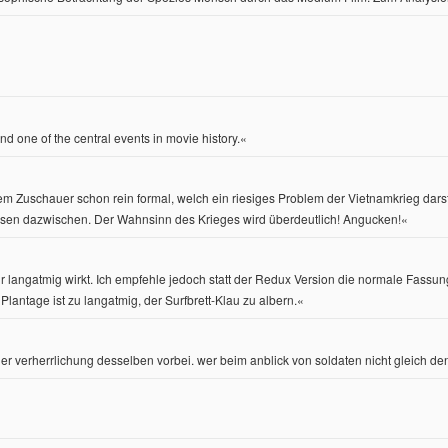
nd one of the central events in movie history.«
m Zuschauer schon rein formal, welch ein riesiges Problem der Vietnamkrieg darste
sen dazwischen. Der Wahnsinn des Krieges wird überdeutlich! Angucken!
«
 langatmig wirkt. Ich empfehle jedoch statt der Redux Version die normale Fassun
Plantage ist zu langatmig, der Surfbrett-Klau zu albern.
«
verherrlichung desselben vorbei. wer beim anblick von soldaten nicht gleich den co