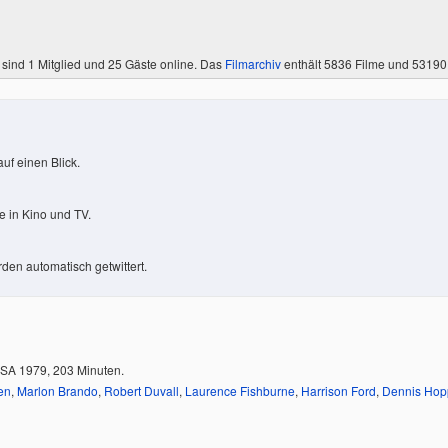
 sind
1 Mitglied
und 25 Gäste online. Das
Filmarchiv
enthält 5836 Filme und 5319
uf einen Blick.
 in Kino und TV.
den automatisch getwittert.
USA 1979, 203 Minuten.
en
,
Marlon Brando
,
Robert Duvall
,
Laurence Fishburne
,
Harrison Ford
,
Dennis Hop