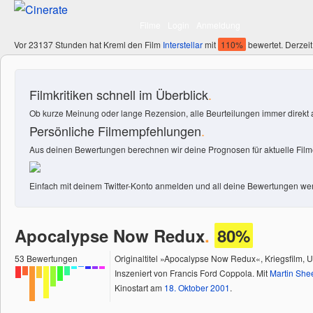
Filme
Login
Anmeldung
Vor 23137 Stunden hat Kreml den Film
Interstellar
mit
110%
bewertet. Derzeit
Filmkritiken schnell im Überblick
.
Ob kurze Meinung oder lange Rezension, alle Beurteilungen immer direkt a
Persönliche Filmempfehlungen
.
Aus deinen Bewertungen berechnen wir deine Prognosen für aktuelle Filme
Einfach mit deinem Twitter-Konto anmelden und all deine Bewertungen wer
Apocalypse Now Redux
.
80%
53
Bewertungen
Originaltitel »Apocalypse Now Redux«, Kriegsfilm, 
Inszeniert von Francis Ford Coppola. Mit
Martin She
Kinostart am
18.
Oktober
2001
.