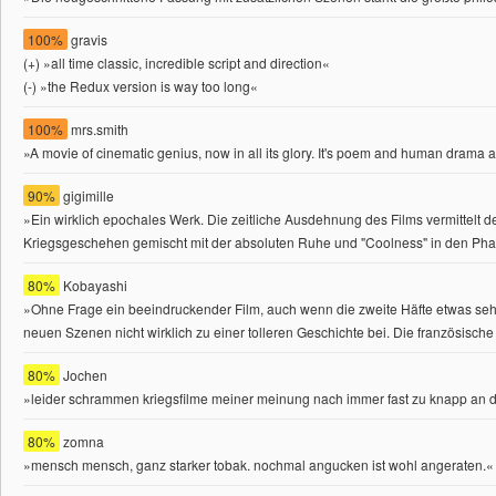
100%
gravis
(+) »all time classic, incredible script and direction«
(-) »the Redux version is way too long«
100%
mrs.smith
»A movie of cinematic genius, now in all its glory. It's poem and human drama a
90%
gigimille
»Ein wirklich epochales Werk. Die zeitliche Ausdehnung des Films vermittelt de
Kriegsgeschehen gemischt mit der absoluten Ruhe und "Coolness" in den Pha
80%
Kobayashi
»Ohne Frage ein beeindruckender Film, auch wenn die zweite Häfte etwas sehr
neuen Szenen nicht wirklich zu einer tolleren Geschichte bei. Die französische 
80%
Jochen
»leider schrammen kriegsfilme meiner meinung nach immer fast zu knapp an der 
80%
zomna
»mensch mensch, ganz starker tobak. nochmal angucken ist wohl angeraten.«