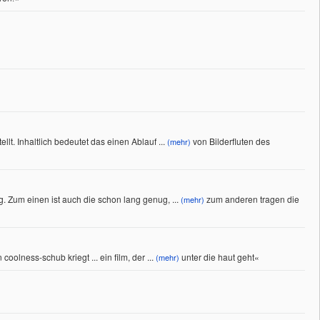
llt. Inhaltlich bedeutet das einen Ablauf
...
von Bilderfluten des
(mehr)
g. Zum einen ist auch die schon lang genug,
...
zum anderen tragen die
(mehr)
olness-schub kriegt ... ein film, der
...
unter die haut geht
«
(mehr)