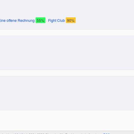
Eine offene Rechnung
55%
·
Fight Club
90%