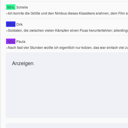
50%
Schelle
»Ich konnte die Größe und den Nimbus dieses Klassikers erahnen, dem Film an
20%
Dirk
»Soldaten, die zwischen vielen Kämpfen einen Fluss herunterfahren; allerdings
10%
Paula
»Nach fast vier Stunden wollte ich eigentlich nur kotzen, das war einfach viel z
Anzeigen
.