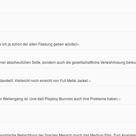
die ich ja schon der alten Fassung geben würde)!«
iner abscheulichen Seite, sondern auch die gesellschaftliche Verwahrlosung beleuch
stellt. Vielleicht noch erreicht von Full Metal Jacket.«
 den Wellengang ist. Und daß Playboy-Bunnies auch ihre Probleme haben.«
losophische Betrachtung der Spezies Mensch durch das Medium Film. Zum Analysie