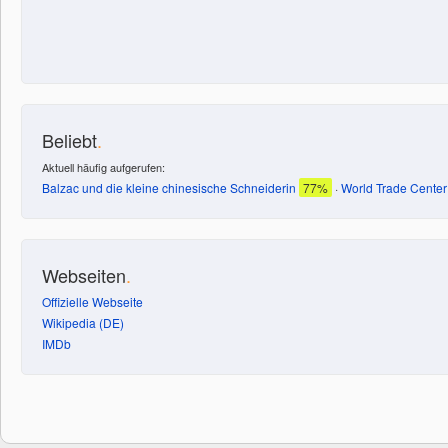
Beliebt
.
Aktuell häufig aufgerufen:
Balzac und die kleine chinesische Schneiderin
77%
·
World Trade Center
Webseiten
.
Offizielle Webseite
Wikipedia (DE)
IMDb