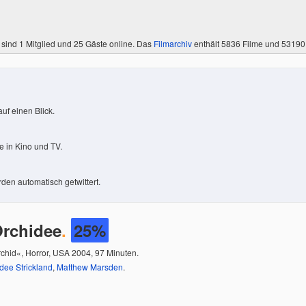
 sind
1 Mitglied
und 25 Gäste online. Das
Filmarchiv
enthält 5836 Filme und 5319
uf einen Blick.
 in Kino und TV.
den automatisch getwittert.
Orchidee
.
25%
rchid«, Horror, USA 2004, 97 Minuten.
dee Strickland
,
Matthew Marsden
.