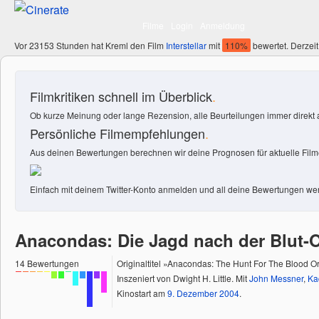
Filme
Login
Anmeldung
Vor 23153 Stunden hat Kreml den Film
Interstellar
mit
110%
bewertet. Derzeit
Filmkritiken schnell im Überblick
.
Ob kurze Meinung oder lange Rezension, alle Beurteilungen immer direkt a
Persönliche Filmempfehlungen
.
Aus deinen Bewertungen berechnen wir deine Prognosen für aktuelle Filme
Einfach mit deinem Twitter-Konto anmelden und all deine Bewertungen wer
Anacondas: Die Jagd nach der Blut-
14
Bewertungen
Originaltitel »Anacondas: The Hunt For The Blood O
Inszeniert von Dwight H. Little. Mit
John Messner
,
Ka
Kinostart am
9.
Dezember
2004
.