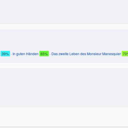
39%
·
In guten Händen
65%
·
Das zweite Leben des Monsieur Manesquier
70