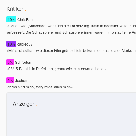
Kritiken
.
40%
ChrisBorzi
»Genau wie „Anaconda“ war auch die Fortsetzung Trash in höchster Vollendung
verbessert. Die Schauspieler und Schauspielerinnen waren mir bis auf eine Au
10%
cableguy
»Mir ist rätselhaft, wie dieser Film grünes Licht bekommen hat. Totaler Murks m
0%
Schroden
»08/15-Bullshit in Perfektion, genau wie ich's erwartet hatte.«
0%
Jochen
»tricks sind mies, story mies, alles mies«
Anzeigen
.