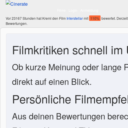
Filme
Login
Anmeldung
Vor 23167 Stunden hat Kreml den Film
Interstellar
mit
110%
bewertet. Derzeit
Bewertungen.
Filmkritiken schnell im
Ob kurze Meinung oder lange R
direkt auf einen Blick.
Persönliche Filmempf
Aus deinen Bewertungen berech