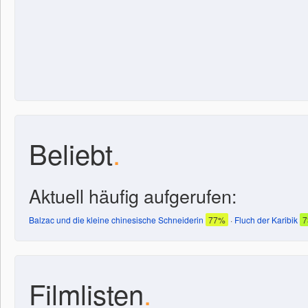
Beliebt
.
Aktuell häufig aufgerufen:
Balzac und die kleine chinesische Schneiderin
77%
·
Fluch der Karibik
Filmlisten
.