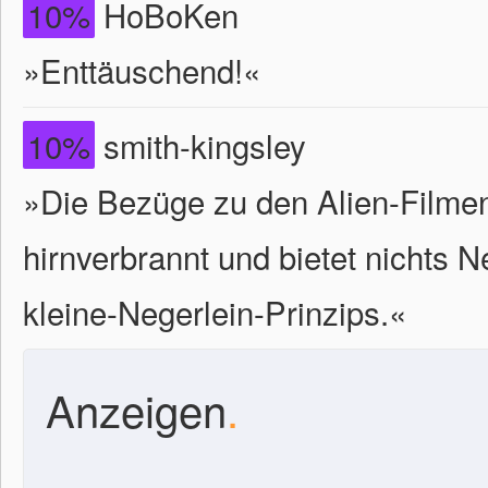
10%
HoBoKen
»Enttäuschend!«
10%
smith-kingsley
»Die Bezüge zu den Alien-Filmen s
hirnverbrannt und bietet nichts N
kleine-Negerlein-Prinzips.«
Anzeigen
.