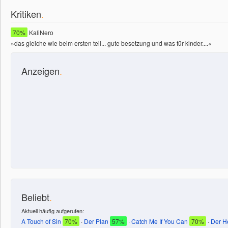
Kritiken
.
70%
KaliNero
»das gleiche wie beim ersten teil... gute besetzung und was für kinder....«
Anzeigen
.
Beliebt
.
Aktuell häufig aufgerufen:
A Touch of Sin
70%
·
Der Plan
57%
·
Catch Me If You Can
70%
·
Der H