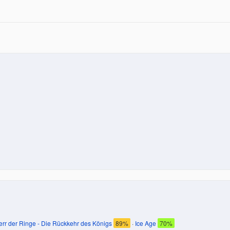
err der Ringe - Die Rückkehr des Königs
89%
·
Ice Age
70%