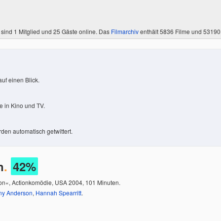
 sind
1 Mitglied
und 25 Gäste online. Das
Filmarchiv
enthält 5836 Filme und 5319
uf einen Blick.
 in Kino und TV.
den automatisch getwittert.
n
.
42%
don«, Actionkomödie, USA 2004, 101 Minuten.
ny Anderson
,
Hannah Spearritt
.