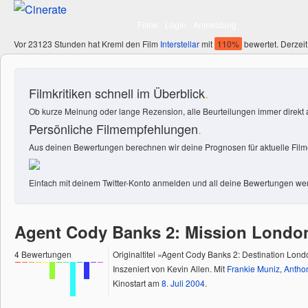
Filme
Login
Anmeldung
Vor 23123 Stunden hat Kreml den Film
Interstellar
mit
110%
bewertet. Derzeit
Filmkritiken schnell im Überblick
.
Ob kurze Meinung oder lange Rezension, alle Beurteilungen immer direkt a
Persönliche Filmempfehlungen
.
Aus deinen Bewertungen berechnen wir deine Prognosen für aktuelle Filme
Einfach mit deinem Twitter-Konto anmelden und all deine Bewertungen wer
Agent Cody Banks 2: Mission Londo
4
Bewertungen
Originaltitel »Agent Cody Banks 2: Destination Lon
Inszeniert von Kevin Allen. Mit
Frankie Muniz
,
Antho
Kinostart am
8.
Juli
2004
.