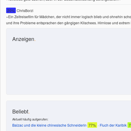
20%
ChrisBorzi
»Ein Zeitreisefilm für Mädchen, der nicht immer logisch blieb und ohnehin sch
und ihre Probleme entsprachen den gängigen Klischees. Hirnlose und extrem
Anzeigen
.
Beliebt
.
Aktuell häufig aufgerufen:
Balzac und die kleine chinesische Schneiderin
77%
·
Fluch der Karibik