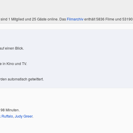
 sind
1 Mitglied
und 25 Gäste online. Das
Filmarchiv
enthält 5836 Filme und 5319
uf einen Blick.
 in Kino und TV.
den automatisch getwittert.
 98 Minuten.
 Ruffalo
,
Judy Greer
.