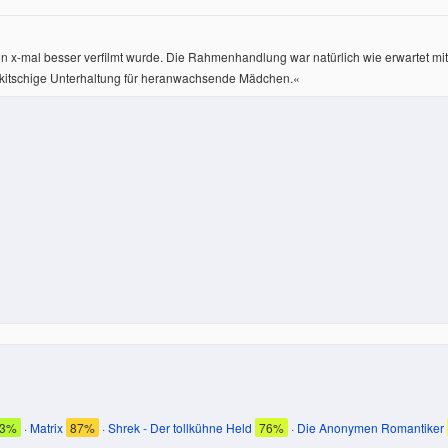
on x-mal besser verfilmt wurde. Die Rahmenhandlung war natürlich wie erwartet mit
 kitschige Unterhaltung für heranwachsende Mädchen.
«
73%
·
Matrix
87%
·
Shrek - Der tollkühne Held
76%
·
Die Anonymen Romantiker