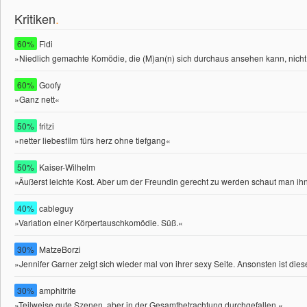
Kritiken
.
60%
Fidi
»Niedlich gemachte Komödie, die (M)an(n) sich durchaus ansehen kann, nicht z
60%
Goofy
»Ganz nett«
50%
fritzi
»netter liebesfilm fürs herz ohne tiefgang«
50%
Kaiser-Wilhelm
»Äußerst leichte Kost. Aber um der Freundin gerecht zu werden schaut man ihn 
40%
cableguy
»Variation einer Körpertauschkomödie. Süß.«
30%
MatzeBorzi
»Jennifer Garner zeigt sich wieder mal von ihrer sexy Seite. Ansonsten ist di
30%
amphitrite
»Teilweise gute Szenen, aber in der Gesamtbetrachtung durchgefallen.«