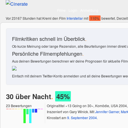
Filme
Login
Anmeldung
Vor 23167 Stunden hat Kreml den Film
Interstellar
mit
110%
bewertet. Derzeit
Filmkritiken schnell im Überblick
.
Ob kurze Meinung oder lange Rezension, alle Beurteilungen immer direkt a
Persönliche Filmempfehlungen
.
Aus deinen Bewertungen berechnen wir deine Prognosen für aktuelle Filme
Einfach mit deinem Twitter-Konto anmelden und all deine Bewertungen wer
30 über Nacht
.
45%
23
Bewertungen
Originaltitel »13 Going on 30«, Komödie, USA 2004,
Inszeniert von Gary Winick. Mit
Jennifer Garner
,
Mark
Kinostart am
9.
September
2004
.