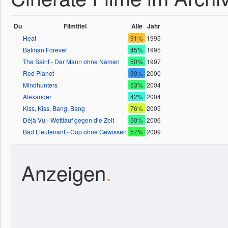
Du
Filmtitel
Alle
Jahr
Heat
91%
1995
Batman Forever
45%
1995
The Saint - Der Mann ohne Namen
50%
1997
Red Planet
30%
2000
Mindhunters
53%
2004
Alexander
42%
2004
Kiss, Kiss, Bang, Bang
76%
2005
Déjà Vu - Wettlauf gegen die Zeit
50%
2006
Bad Lieutenant - Cop ohne Gewissen
57%
2009
Anzeigen
.