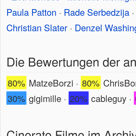
Paula Patton
·
Rade Serbedzija
Christian Slater
·
Denzel Washin
Die Bewertungen der a
80%
MatzeBorzi ·
80%
ChrisBor
30%
gigimille ·
20%
cableguy ·
Cinerate Filme im Archi