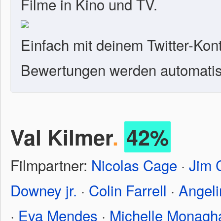
Filme in Kino und TV.
Einfach mit deinem Twitter-Kon
Bewertungen werden automatisc
Val Kilmer
.
42%
Filmpartner:
Nicolas Cage
·
Jim 
Downey jr.
·
Colin Farrell
·
Angeli
·
Eva Mendes
·
Michelle Monagh