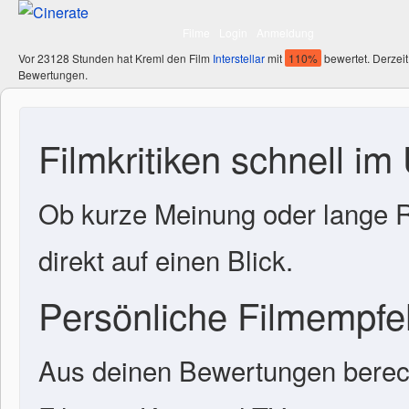
Filme
Login
Anmeldung
Vor 23128 Stunden hat Kreml den Film
Interstellar
mit
110%
bewertet. Derzeit
Bewertungen.
Filmkritiken schnell im
Ob kurze Meinung oder lange R
direkt auf einen Blick.
Persönliche Filmempf
Aus deinen Bewertungen berech