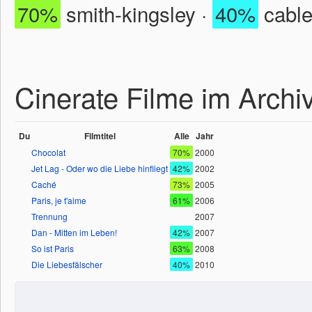
70%
smith-kingsley ·
40%
cable
Cinerate Filme im Archi
Du
Filmtitel
Alle
Jahr
Chocolat
70%
2000
Jet Lag - Oder wo die Liebe hinfliegt
42%
2002
Caché
73%
2005
Paris, je t'aime
61%
2006
Trennung
2007
Dan - Mitten im Leben!
42%
2007
So ist Paris
63%
2008
Die Liebesfälscher
40%
2010