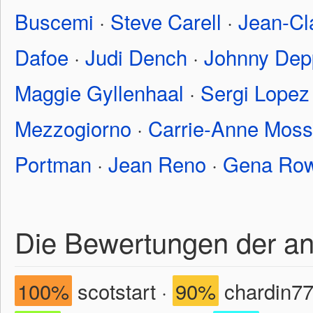
Buscemi
·
Steve Carell
·
Jean-Cl
Dafoe
·
Judi Dench
·
Johnny Dep
Maggie Gyllenhaal
·
Sergi Lopez
Mezzogiorno
·
Carrie-Anne Moss
Portman
·
Jean Reno
·
Gena Row
Die Bewertungen der a
100%
scotstart ·
90%
chardin77