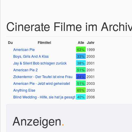
Cinerate Filme im Archi
Du
Filmtitel
Alle
Jahr
American Pie
63%
1999
Boys, Girls And A Kiss
33%
2000
Jay & Silent Bob schlagen zurück
38%
2001
American Pie 2
51%
2001
Zickenterror - Der Teufel ist eine Frau
24%
2001
American Pie - Jetzt wird geheiratet
51%
2003
Anything Else
65%
2003
Blind Wedding - Hilfe, sie hat ja gesagt
40%
2006
Anzeigen
.