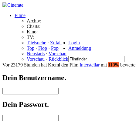
Filme
Archiv:
Charts:
Kino:
TV:
Titelsuche
·
Zufall
Login
Top
·
Flop
·
Pop
Anmeldung
Neustarts
·
Vorschau
Vorschau
·
Rückblick
Vor 23179 Stunden hat Kreml den Film
Interstellar
mit
110%
bewertet
Dein Benutzername
.
Dein Passwort
.