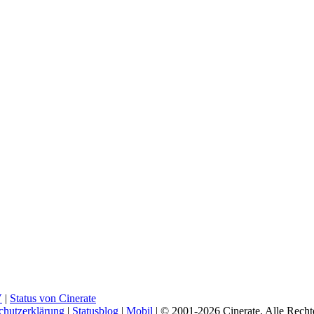
V
|
Status von Cinerate
chutzerklärung
|
Statusblog
|
Mobil
| © 2001-2026 Cinerate
.
Alle Rechte