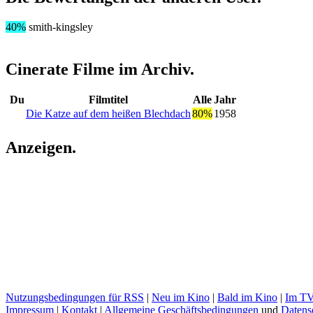
40%
smith-kingsley
Cinerate Filme im Archiv
.
Du
Filmtitel
Alle
Jahr
Die Katze auf dem heißen Blechdach
80%
1958
Anzeigen
.
Nutzungsbedingungen für RSS
|
Neu im Kino
|
Bald im Kino
|
Im T
Impressum
|
Kontakt
|
Allgemeine Geschäftsbedingungen
und
Datens