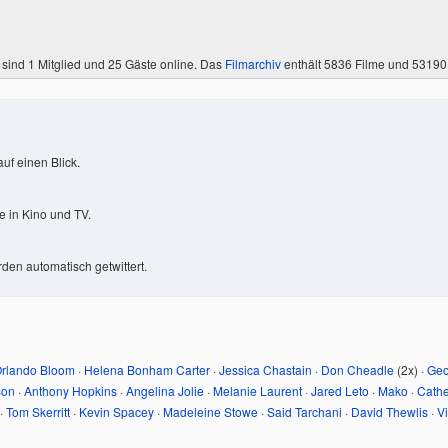
 sind
1 Mitglied
und 25 Gäste online. Das
Filmarchiv
enthält 5836 Filme und 5319
uf einen Blick.
 in Kino und TV.
den automatisch getwittert.
rlando Bloom
·
Helena Bonham Carter
·
Jessica Chastain
·
Don Cheadle
(2x) ·
Geo
son
·
Anthony Hopkins
·
Angelina Jolie
·
Melanie Laurent
·
Jared Leto
·
Mako
·
Cath
·
Tom Skerritt
·
Kevin Spacey
·
Madeleine Stowe
·
Said Tarchani
·
David Thewlis
·
V