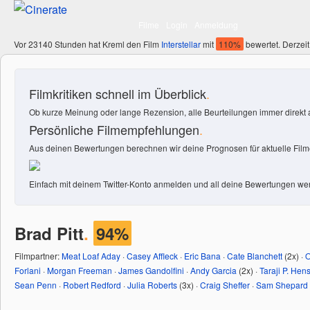
Filme
Login
Anmeldung
Vor 23140 Stunden hat Kreml den Film
Interstellar
mit
110%
bewertet. Derzeit
Filmkritiken schnell im Überblick
.
Ob kurze Meinung oder lange Rezension, alle Beurteilungen immer direkt a
Persönliche Filmempfehlungen
.
Aus deinen Bewertungen berechnen wir deine Prognosen für aktuelle Filme
Einfach mit deinem Twitter-Konto anmelden und all deine Bewertungen wer
Brad Pitt
.
94%
Filmpartner:
Meat Loaf Aday
·
Casey Affleck
·
Eric Bana
·
Cate Blanchett
(2x) ·
O
Forlani
·
Morgan Freeman
·
James Gandolfini
·
Andy Garcia
(2x) ·
Taraji P. Hen
Sean Penn
·
Robert Redford
·
Julia Roberts
(3x) ·
Craig Sheffer
·
Sam Shepard