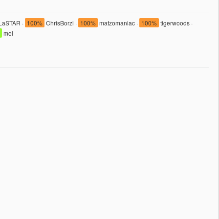
LaSTAR ·
100%
ChrisBorzi ·
100%
matzomaniac ·
100%
tigerwoods ·
mel