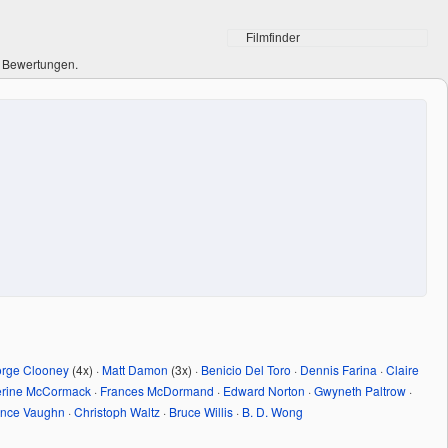
0 Bewertungen.
rge Clooney
(4x) ·
Matt Damon
(3x) ·
Benicio Del Toro
·
Dennis Farina
·
Claire
erine McCormack
·
Frances McDormand
·
Edward Norton
·
Gwyneth Paltrow
·
ince Vaughn
·
Christoph Waltz
·
Bruce Willis
·
B. D. Wong