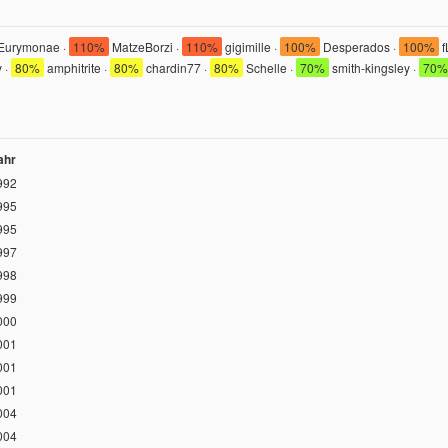
Eurymonae ·
110%
MatzeBorzi ·
110%
gigimille ·
100%
Desperados ·
100%
f
 ·
80%
amphitrite ·
80%
chardin77 ·
80%
Schelle ·
70%
smith-kingsley ·
70%
ahr
992
995
995
997
998
999
000
001
001
001
004
004