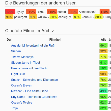
Die Bewertungen der anderen User
.
120%
jayjay ·
110%
Rika3 ·
110%
hamid ·
110%
Asmodis2000 ·
110%
90%
pokergott ·
90%
wulkov ·
80%
cableguy ·
80%
John26 ·
80%
Hurby
Cinerate Filme im Archiv
.
Du
Filmtitel
Alle
J
Aus der Mitte entspringt ein Fluß
66%
1
Sieben
92%
1
Twelve Monkeys
77%
1
Sieben Jahre in Tibet
61%
1
Rendezvous mit Joe Black
59%
1
Fight Club
90%
1
Snatch - Schweine und Diamanten
76%
2
Ocean's Eleven
70%
2
Mexican - Eine heiße Liebe
49%
2
Spy Game - Der finale Countdown
66%
2
Ocean's Twelve
62%
2
Troja
62%
2