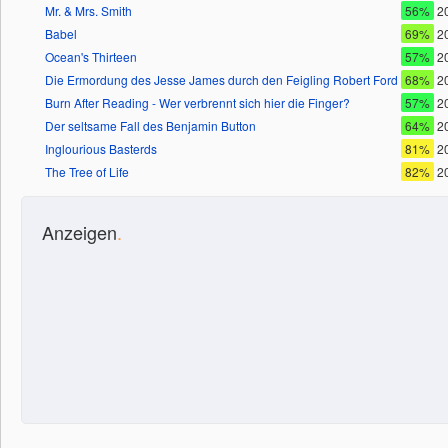
Mr. & Mrs. Smith
56%
2
Babel
69%
2
Ocean's Thirteen
57%
2
Die Ermordung des Jesse James durch den Feigling Robert Ford
68%
2
Burn After Reading - Wer verbrennt sich hier die Finger?
57%
2
Der seltsame Fall des Benjamin Button
64%
2
Inglourious Basterds
81%
2
The Tree of Life
82%
2
Anzeigen
.